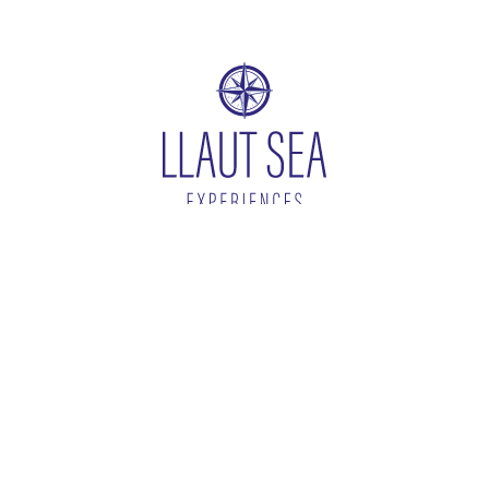
hello@llautseaexperiences.com
+34 618 10 99 87
+34 646 179 430
ítica de privacidad
Aviso Legal
Cookies
Condiciones de contrata