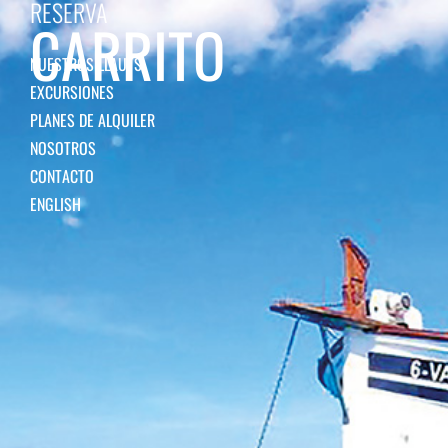
RESERVA
CARRITO
NUESTROS LLAUTS
EXCURSIONES
PLANES DE ALQUILER
NOSOTROS
CONTACTO
ENGLISH