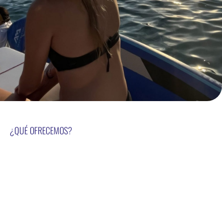
¿QUÉ OFRECEMOS?
Alquilar uno de nuestros llaüts con patrón te
permite disfrutar de:
Una
experiencia privada y exclusiva
, lejos
del turismo masivo
Rutas personalizadas por calas vírgenes y
rincones únicos