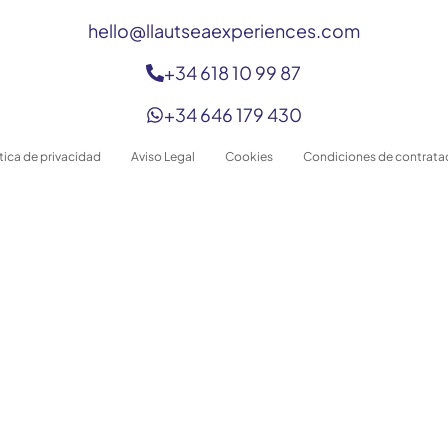
hello@llautseaexperiences.com
+34 618 10 99 87
+34 646 179 430
ítica de privacidad
Aviso Legal
Cookies
Condiciones de contrata